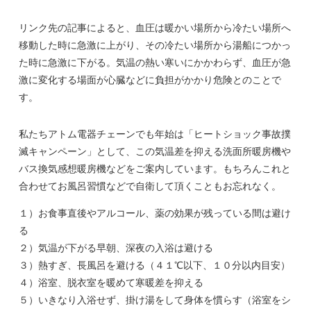
リンク先の記事によると、血圧は暖かい場所から冷たい場所へ
移動した時に急激に上がり、その冷たい場所から湯船につかっ
た時に急激に下がる。気温の熱い寒いにかかわらず、血圧が急
激に変化する場面が心臓などに負担がかかり危険とのことで
す。
私たちアトム電器チェーンでも年始は「ヒートショック事故撲
滅キャンペーン」として、この気温差を抑える洗面所暖房機や
バス換気感想暖房機などをご案内しています。もちろんこれと
合わせてお風呂習慣などで自衛して頂くこともお忘れなく。
１）お食事直後やアルコール、薬の効果が残っている間は避け
る
２）気温が下がる早朝、深夜の入浴は避ける
３）熱すぎ、長風呂を避ける（４１℃以下、１０分以内目安）
４）浴室、脱衣室を暖めて寒暖差を抑える
５）いきなり入浴せず、掛け湯をして身体を慣らす（浴室をシ