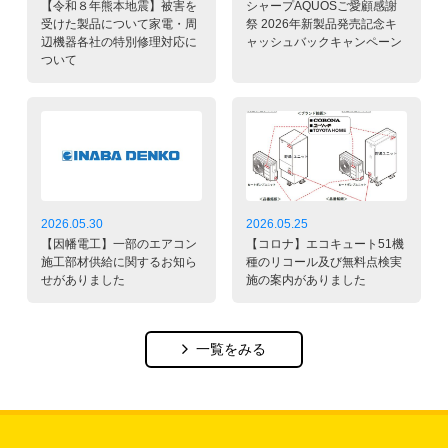
【令和８年熊本地震】被害を
シャープAQUOSご愛顧感謝
受けた製品について家電・周
祭 2026年新製品発売記念キ
辺機器各社の特別修理対応に
ャッシュバックキャンペーン
ついて
2026.05.30
2026.05.25
【因幡電工】一部のエアコン
【コロナ】エコキュート51機
施工部材供給に関するお知ら
種のリコール及び無料点検実
せがありました
施の案内がありました
一覧をみる