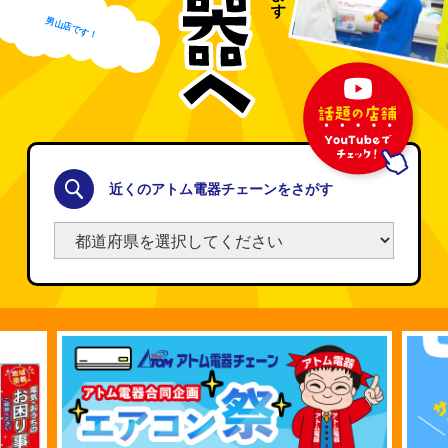
男山店です！
あなたの暮
ようこそ
ま
近くのアトム電器チェーンをさがす