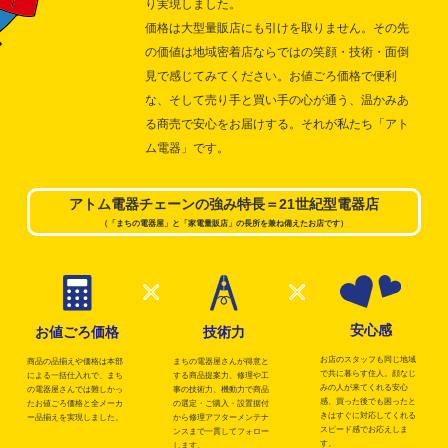
り実現しました。
価格は大型量販店にも引けを取りません。その先
の価値は地域密着店ならではの笑顔・技術・面倒
見で感じてみてください。お値ごろ価格で便利
な、そして売り手と買い手の心が通う、温かみあ
る商売で安心をお届けする。それが私たち「アト
ム電器」です。
アトム電器チェーンの強み特長＝21世紀型電器店
（「まちの電器屋」と「家電量販店」の長所を兼ね備えたお店です）
安心感
お値ごろ価格
技術力
お店のスタッフも同じ地域
商品の品揃えや価格は本部
まちの電器屋さんが得意と
で共に暮らす住人。顔なじ
による一括仕入れで、まち
する商品提案力、修理や工
みの人が来てくれる安心
の電器屋さんでは難しかっ
事の技術力、機動力で商品
感、買った後でも困ったと
たお値ごろ価格と全メーカ
の選定・ご購入・設置据付
きはすぐに対応してくれる
ー品揃えを実現しました。
から修理アフターメンテナ
スピード感でお応えしま
ンスまで一貫してフォロー
す。
します。