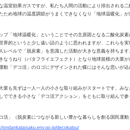
な温室効果ガスですが、私たち人間の活動により排出される二
たため地球の温度調節がうまくできなくなり「地球温暖化」が
ップ「地球温暖化」ということでその主原因となる二酸化炭素
世界的というと少し遠い話のように思われますが、これらを実
人レベルで「脱炭素」を意識した活動が大きな意義を持ちます
きなうねり（バタフライエフェクト）となり地球規模の大業が
運動「デコ活」のロゴにデザインされた蝶にはそんな思いが込
大業も先ずは一人一人の小さな取り組みがスタートです。みな
しでできる小さな「デコ活アクション」をともに取り組んで参
コ活」（脱炭素につながる新しい豊かな暮らしを創る国民運動
://ondankataisaku.env.go.jp/decokatsu/