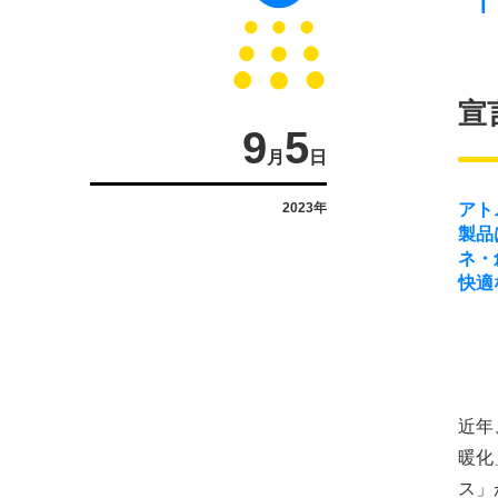
宣
9
5
月
日
2023年
アト
製品
ネ・
快適
近年
暖化
ス」