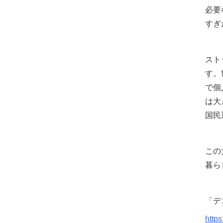
必要
すぎ
スト
す。
で個
は大
国民
この
暮ら
「デ
https