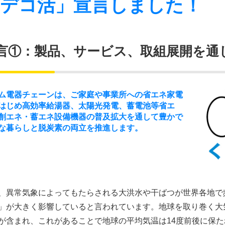
「デコ活」宣言しました！
⾔
①
：製品、サービス、取組展開を通
ム電器チェーンは、ご家庭や事業所への省エネ家電
はじめ高効率給湯器、太陽光発電、蓄電池等省エ
創エネ・蓄エネ設備機器の普及拡大を通して豊かで
な暮らしと脱炭素の両立を推進します。
、異常気象によってもたらされる大洪水や干ばつが世界各地で
」が大きく影響していると言われています。地球を取り巻く大
が含まれ、これがあることで地球の平均気温は14度前後に保