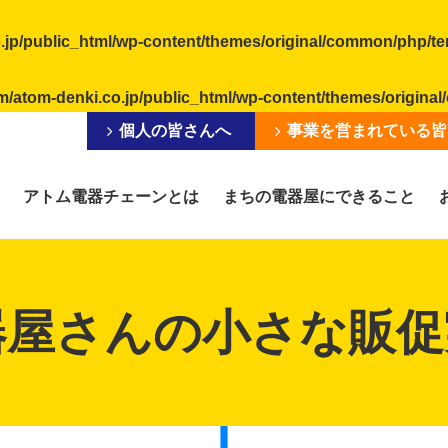
.jp/public_html/wp-content/themes/original/common/php/t
m/atom-denki.co.jp/public_html/wp-content/themes/origin
個人の皆さんへ
事業を営まれている皆
アトム電器チェーンとは
まちの電器屋にできること
器屋さんの小さな販促