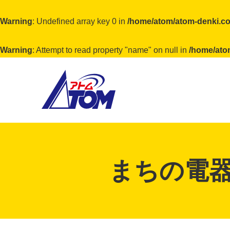
Warning
: Undefined array key 0 in
/home/atom/atom-denki.co
Warning
: Attempt to read property "name" on null in
/home/ato
アトム電器チェーン
まちの電