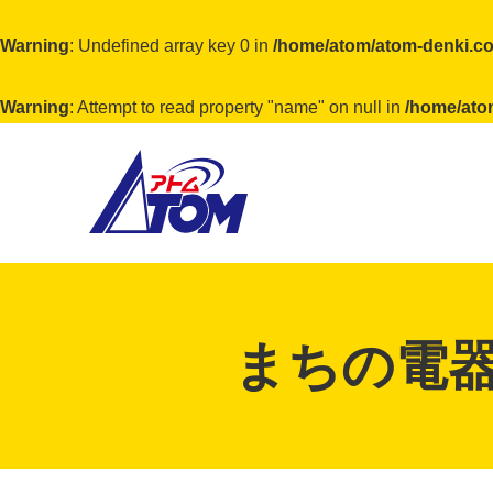
Warning
: Undefined array key 0 in
/home/atom/atom-denki.co
Warning
: Attempt to read property "name" on null in
/home/ato
アトム電器チェーン
まちの電