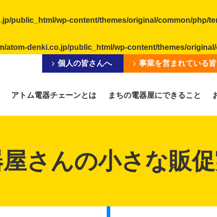
.jp/public_html/wp-content/themes/original/common/php/t
m/atom-denki.co.jp/public_html/wp-content/themes/origin
個人の皆さんへ
事業を営まれている皆
アトム電器チェーンとは
まちの電器屋にできること
器屋さんの小さな販促