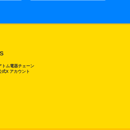
S
アトム電器チェーン
公式X アカウント