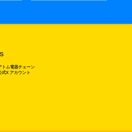
S
アトム電器チェーン
公式X アカウント