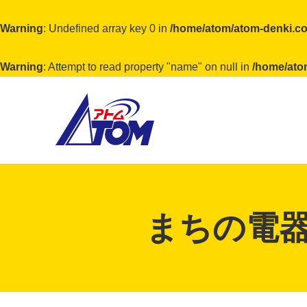
Warning
: Undefined array key 0 in
/home/atom/atom-denki.co
Warning
: Attempt to read property "name" on null in
/home/ato
アトム電器チェーン
まちの電