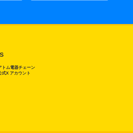
S
アトム電器チェーン
公式X アカウント