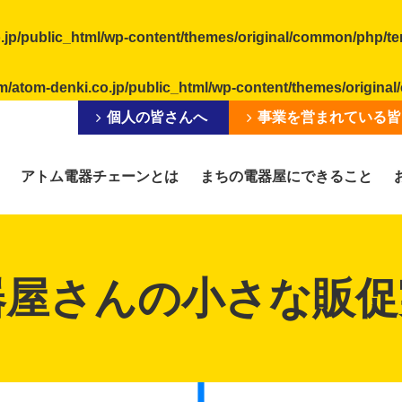
.jp/public_html/wp-content/themes/original/common/php/t
m/atom-denki.co.jp/public_html/wp-content/themes/origin
個人の皆さんへ
事業を営まれている皆
アトム電器チェーンとは
まちの電器屋にできること
器屋さんの小さな販促