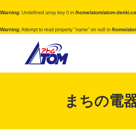
Warning
: Undefined array key 0 in
/home/atom/atom-denki.co
Warning
: Attempt to read property "name" on null in
/home/ato
アトム電器チェーン
まちの電