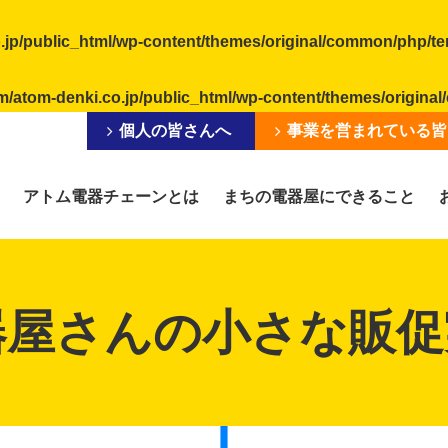
.jp/public_html/wp-content/themes/original/common/php/t
m/atom-denki.co.jp/public_html/wp-content/themes/origin
個人の皆さんへ
事業を営まれている皆
アトム電器チェーンとは
まちの電器屋にできること
器屋さんの小さな販促