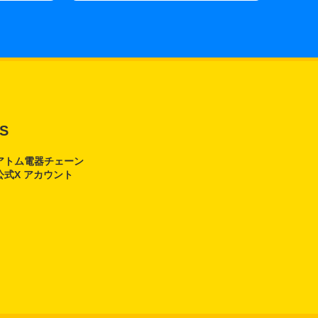
S
アトム電器チェーン
公式X アカウント