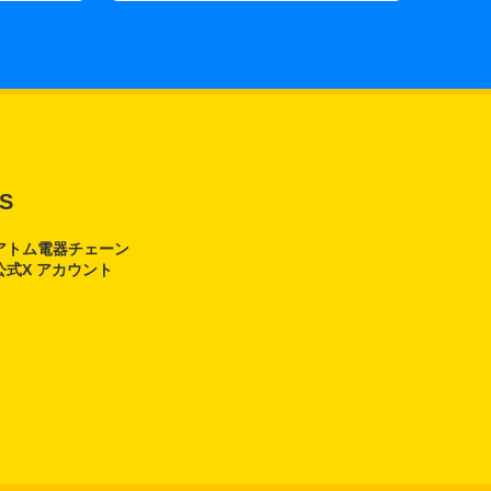
S
アトム電器チェーン
公式X アカウント