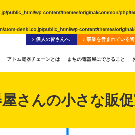
.jp/public_html/wp-content/themes/original/common/php/t
m/atom-denki.co.jp/public_html/wp-content/themes/origin
個人の皆さんへ
事業を営まれている皆
アトム電器チェーンとは
まちの電器屋にできること
器屋さんの小さな販促