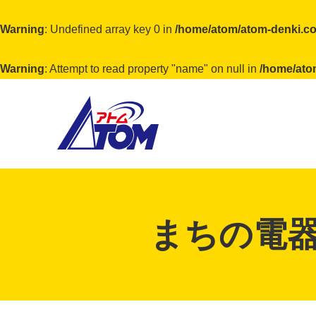
Warning
: Undefined array key 0 in
/home/atom/atom-denki.co
Warning
: Attempt to read property "name" on null in
/home/ato
アトム電器チェーン
まちの電