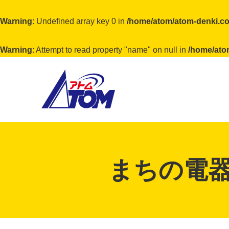
Warning
: Undefined array key 0 in
/home/atom/atom-denki.co
Warning
: Attempt to read property "name" on null in
/home/ato
アトム電器チェーン
まちの電