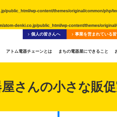
.jp/public_html/wp-content/themes/original/common/php/t
m/atom-denki.co.jp/public_html/wp-content/themes/origin
個人の皆さんへ
事業を営まれている皆
アトム電器チェーンとは
まちの電器屋にできること
器屋さんの小さな販促