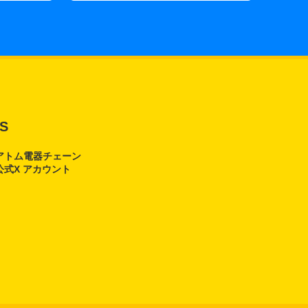
S
アトム電器チェーン
公式X アカウント