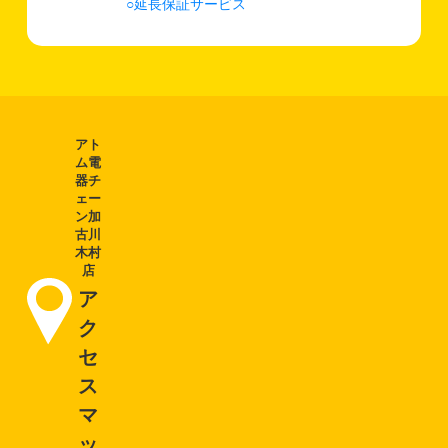
延長保証サービス
アト
ム電
器チ
ェー
ン加
古川
木村
店
ア
ク
セ
ス
マ
ッ