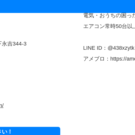
電気・おうちの困っ
エアコン常時50台以
永吉344-3
LINE ID：@438xzytk
アメブロ：https://ameb
m/
さい！