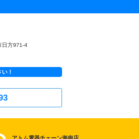
日方971-4
さい！
93
アトム電器チェーン海南店