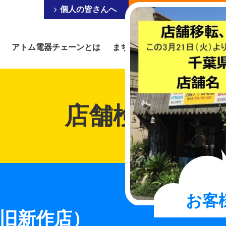
個人の皆さんへ
事業を営まれている皆
アトム電器チェーンとは
まちの電器屋にできること
店舗検索
お客
旧新作店）