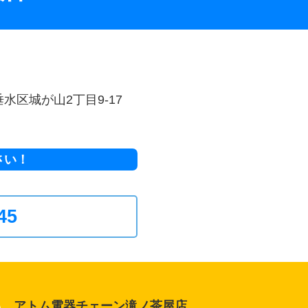
垂水区城が山2丁目9-17
さい！
45
アトム電器チェーン滝ノ茶屋店