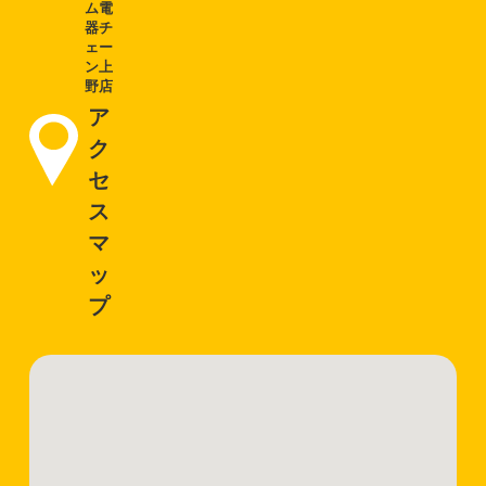
ム電
器チ
ェー
ン上
野店
ア
ク
セ
ス
マ
ッ
プ