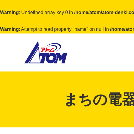
Warning
: Undefined array key 0 in
/home/atom/atom-denki.co
Warning
: Attempt to read property "name" on null in
/home/ato
アトム電器チェーン
まちの電