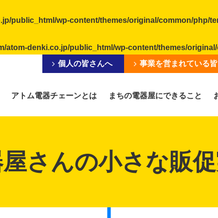
.jp/public_html/wp-content/themes/original/common/php/t
m/atom-denki.co.jp/public_html/wp-content/themes/origin
個人の皆さんへ
事業を営まれている皆
アトム電器チェーンとは
まちの電器屋にできること
器屋さんの小さな販促