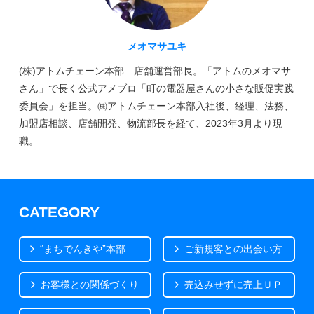
メオマサユキ
(株)アトムチェーン本部 店舗運営部長。「アトムのメオマサ
さん」で長く公式アメブロ「町の電器屋さんの小さな販促実践
委員会」を担当。㈱アトムチェーン本部入社後、経理、法務、
加盟店相談、店舗開発、物流部長を経て、2023年3月より現
職。
CATEGORY
“まちでんきや”本部から
ご新規客との出会い方
お客様との関係づくり
売込みせずに売上ＵＰ