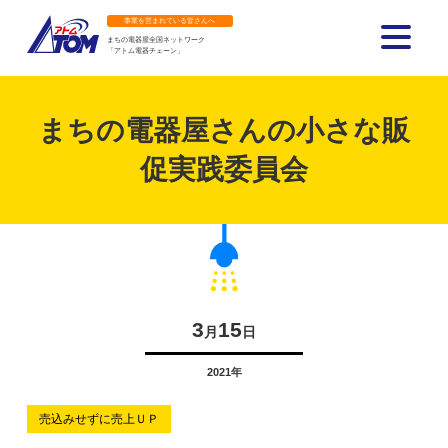
事業を営まれている皆さんへ
まちの電器屋全国ネットワーク
「アトム電器チェーン」
アトム電器チェーン
まちの電器屋さんの小さな販
促実践委員会
3
15
月
日
2021年
売込みせずに売上ＵＰ