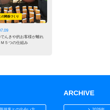
との関係づくり
07.09
のでんきや的お客様が離れ
ＤＭ５つの仕組み
ARCHIVE
新規客との出会い方
2026年