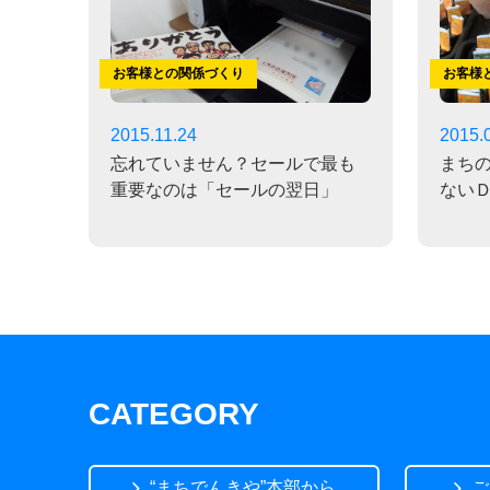
お客様との関係づくり
お客様
2015.11.24
2015.
忘れていません？セールで最も
まち
重要なのは「セールの翌日」
ない
CATEGORY
“まちでんきや”本部から
ご