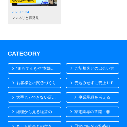
“まちでんきや”本部から
2023.05.24
マンネリと再発見
CATEGORY
“まちでんきや”本部から
ご新規客との出会い方
お客様との関係づくり
売込みせずに売上ＵＰ
大手じゃできない店づくり
事業承継を考える
経理から見る経営の気づき
家電業界の常識・非常識
ネット社会との付き合い方
日常に転がる繁盛のヒント