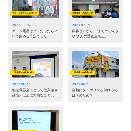
大手じゃできない店づくり
ご新規客との出会い方
2023.11.14
2023.07.15
アトム電器はダメだったら２
顧客ゼロから。“まちのでんき
年で辞める予定でした
や”さんの垂直立ち上げ
ご新規客との出会い方
ご新規客との出会い方
2023.06.27
2023.06.21
地域電器店にとって仕入値や
店舗にターポリンを付けるの
品揃え以上に大切なことは
は何のため？