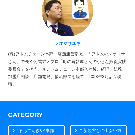
メオマサユキ
(株)アトムチェーン本部 店舗運営部長。「アトムのメオマサ
さん」で長く公式アメブロ「町の電器屋さんの小さな販促実践
委員会」を担当。㈱アトムチェーン本部入社後、経理、法務、
加盟店相談、店舗開発、物流部長を経て、2023年3月より現
職。
CATEGORY
“まちでんきや”本部から
ご新規客との出会い方