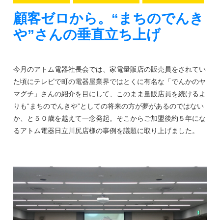
顧客ゼロから。“まちのでんき
や”さんの垂直立ち上げ
今月のアトム電器社長会では、家電量販店の販売員をされてい
た頃にテレビで町の電器屋業界ではとくに有名な「でんかのヤ
マグチ」さんの紹介を目にして、このまま量販店員を続けるよ
りも“まちのでんきや”としての将来の方が夢があるのではない
か、と５０歳を越えて一念発起。そこからご加盟後約５年にな
るアトム電器日立川尻店様の事例を議題に取り上げました。