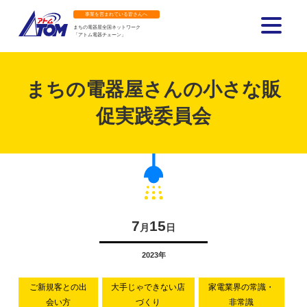
事業を営まれている皆さんへ
まちの電器屋全国ネットワーク
「アトム電器チェーン」
アトム電器チェーン
まちの電器屋さんの小さな販
促実践委員会
7
15
月
日
2023年
ご新規客との出
大手じゃできない店
家電業界の常識・
会い方
づくり
非常識