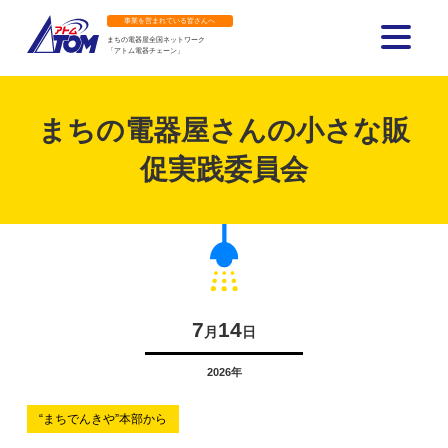
事業を営まれている皆さんへ
まちの電器屋全国ネットワーク
「アトム電器チェーン」
アトム電器チェーン
まちの電器屋さんの小さな販
促実践委員会
7
14
月
日
2026年
“まちでんきや”本部から