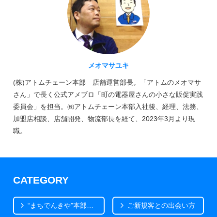
メオマサユキ
(株)アトムチェーン本部 店舗運営部長。「アトムのメオマサ
さん」で長く公式アメブロ「町の電器屋さんの小さな販促実践
委員会」を担当。㈱アトムチェーン本部入社後、経理、法務、
加盟店相談、店舗開発、物流部長を経て、2023年3月より現
職。
CATEGORY
“まちでんきや”本部から
ご新規客との出会い方